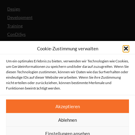
Design
Development
Training
ConDiSys
Barrierefreiheit
Cookie-Zustimmung verwalten
Mobile Lösungen
Um ein optimales Erlebnis zu bieten, verwenden wir Technologien wie Cookies,
um Geräteinformationen zu speichern und/oder darauf zuzugreifen. Wenn Sie
Unternehmen
diesen Technologien zustimmen, können wir Daten wie das Surfverhalten oder
Referenzen
eindeutige IDs auf dieser Website verarbeiten. Wenn Sie ihre Zustimmung
nicht erteilen oder zurückziehen, können bestimmte Merkmale und
Aktuelles
Funktionen beeinträchtigt werden.
Erklärung zur Barrierefreiheit
© HeiReS GmbH
Akzeptieren
Suche
|
Impressum
|
AGBs
|
Datenschutz
|
Kontakt
Ablehnen
Einstellungen ansehen