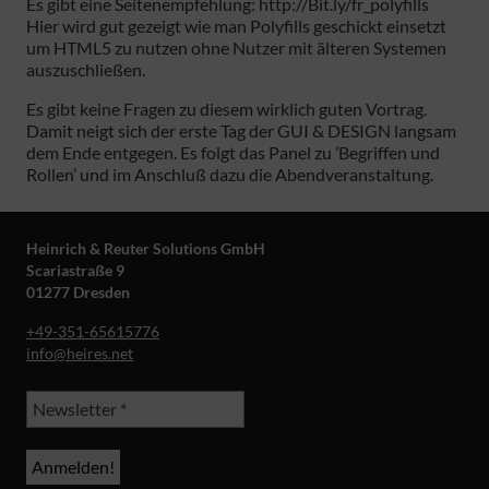
Es gibt eine Seitenempfehlung: http://Bit.ly/fr_polyfills
Hier wird gut gezeigt wie man Polyfills geschickt einsetzt
um HTML5 zu nutzen ohne Nutzer mit älteren Systemen
auszuschließen.
Es gibt keine Fragen zu diesem wirklich guten Vortrag.
Damit neigt sich der erste Tag der GUI & DESIGN langsam
dem Ende entgegen. Es folgt das Panel zu ’Begriffen und
Rollen’ und im Anschluß dazu die Abendveranstaltung.
Heinrich & Reuter Solutions GmbH
Scariastraße 9
01277 Dresden
+49-351-65615776
info@heires.net