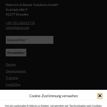
Heinrich & Reuter Solutions GmbH
Scariastraße 9
01277 Dresden
+49-351-65615776
info@heires.net
Design
Development
Training
ConDiSys
Barrierefreiheit
Cookie-Zustimmung verwalten
Mobile Lösungen
Um ein optimales Erlebnis zu bieten, verwenden wir Technologien wie Cookies,