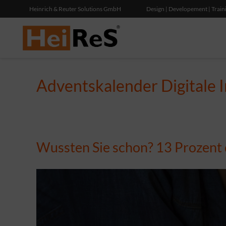
Heinrich & Reuter Solutions GmbH
Design | Developement | Train
Adventskalender Digitale 
Wussten Sie schon? 13 Prozent 