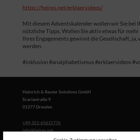
https://heires.net/erklaervideos/
Mit diesem Adventskalender wollen wir Sie bei Ih
nützliche Tipps. Wollen Sie aktiv etwas für mehr
Ihres Engagements gewinnt die Gesellschaft, ja, 
werden.
#inklusion #analphabetismus #erklaervideos #vo
Heinrich & Reuter Solutions GmbH
Scariastraße 9
01277 Dresden
+49-351-65615776
info@heires.net