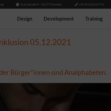
ing
Scariastraße 9 – 01277 Dresden
+49 351 65615776
Design
Development
Training
Inklusion 05.12.2021
der Bürger*innen sind Analphabeten.