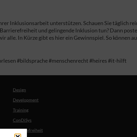
rer Inklusionsarbeit unterstützen. Schauen Sie täglich re
 Barrierefreiheit und gelingende Inklusion tun? Dann post
wir alle. In Kürze gibt es hier ein Gewinnspiel. So können
rlesen #bildsprache #menschenrecht #heires #it-hilft
Design
Development
Training
ConDiSys
Barrierefreiheit