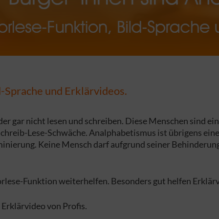
d-Sprache und Erklärvideos.
 gar nicht lesen und schreiben. Diese Menschen sind ein T
-Schreib-Lese-Schwäche. Analphabetismus ist übrigens ein
minierung. Keine Mensch darf aufgrund seiner Behinderung
lese-Funktion weiterhelfen. Besonders gut helfen Erklärvi
 Erklärvideo von Profis.