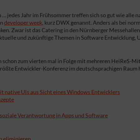
n … jedes Jahr im Frühsommer treffen sich so gut wie alle
en
developer week
, kurz DWX genannt. Anders als bei nor
unken. Zwar ist das Catering in den Nürnberger Messehalle
ktuelle und zukünftige Themen in Software Entwicklung, 
un schon zum vierten mal in Folge mit mehreren HeiReS-Mit
r größte Entwickler-Konferenz im deutschsprachigen Raum 
it native UIs aus Sicht eines Windows Entwicklers
nzepte
… soziale Verantwortung in Apps und Software
h eliminieren