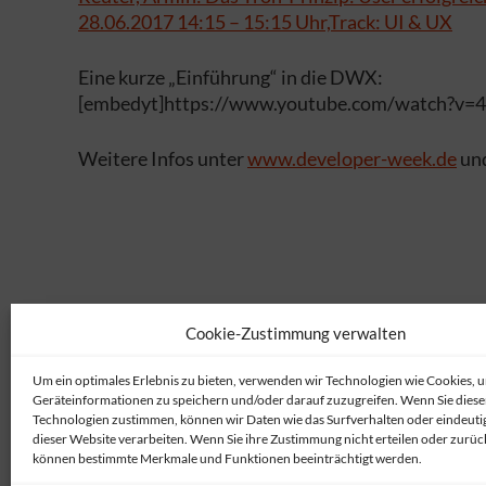
28.06.2017 14:15 – 15:15 Uhr,Track: UI & UX
Eine kurze „Einführung“ in die DWX:
[embedyt]https://www.youtube.com/watch?v=
Weitere Infos unter
www.developer-week.de
un
Cookie-Zustimmung verwalten
Um ein optimales Erlebnis zu bieten, verwenden wir Technologien wie Cookies, 
Geräteinformationen zu speichern und/oder darauf zuzugreifen. Wenn Sie dies
Technologien zustimmen, können wir Daten wie das Surfverhalten oder eindeutig
dieser Website verarbeiten. Wenn Sie ihre Zustimmung nicht erteilen oder zurüc
können bestimmte Merkmale und Funktionen beeinträchtigt werden.