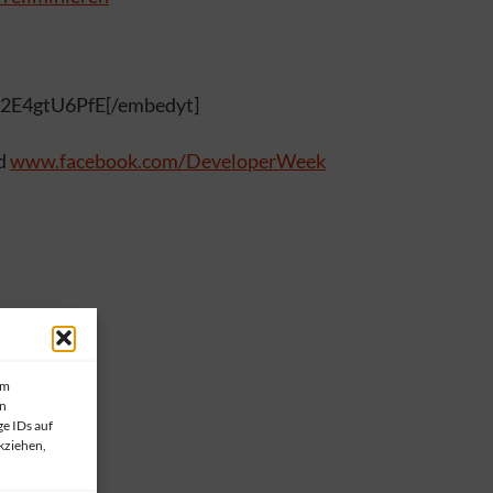
42E4gtU6PfE[/embedyt]
d
www.facebook.com/DeveloperWeek
um
en
e IDs auf
kziehen,