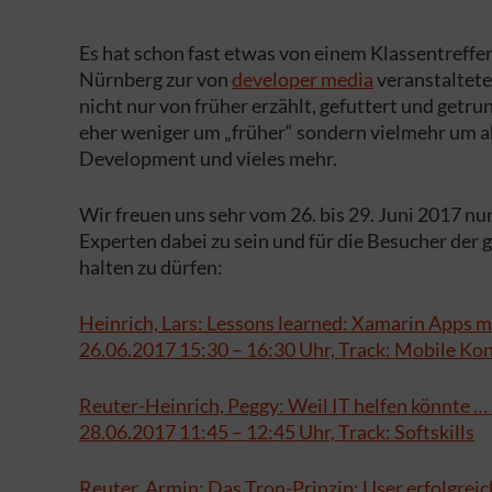
Es hat schon fast etwas von einem Klassentreffe
Nürnberg zur von
developer media
veranstaltet
nicht nur von früher erzählt, gefuttert und getr
eher weniger um „früher“ sondern vielmehr um a
Development und vieles mehr.
Wir freuen uns sehr vom 26. bis 29. Juni 2017 n
Experten dabei zu sein und für die Besucher de
halten zu dürfen:
Heinrich, Lars: Lessons learned: Xamarin Apps m
26.06.2017 15:30 – 16:30 Uhr, Track: Mobile Ko
Reuter-Heinrich, Peggy: Weil IT helfen könnte 
28.06.2017 11:45 – 12:45 Uhr, Track: Softskills
Reuter, Armin: Das Tron-Prinzip: User erfolgreic