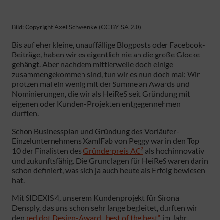
Bild: Copyright Axel Schwenke (CC BY-SA 2.0)
Bis auf eher kleine, unauffällige Blogposts oder Facebook-
Beiträge, haben wir es eigentlich nie an die große Glocke
gehängt. Aber nachdem mittlerweile doch einige
zusammengekommen sind, tun wir es nun doch mal: Wir
protzen mal ein wenig mit der Summe an Awards und
Nominierungen, die wir als HeiReS seit Gründung mit
eigenen oder Kunden-Projekten entgegennehmen
durften.
Schon Businessplan und Gründung des Vorläufer-
Einzelunternehmens XamlFab von Peggy war in den Top
10 der Finalisten des
Gründerpreis AC²
als hochinnovativ
und zukunftsfähig. Die Grundlagen für HeiReS waren darin
schon definiert, was sich ja auch heute als Erfolg bewiesen
hat.
Mit SIDEXIS 4, unserem Kundenprojekt für Sirona
Densply, das uns schon sehr lange begleitet, durften wir
den
red dot Design-Award „best of the best“
im Jahr