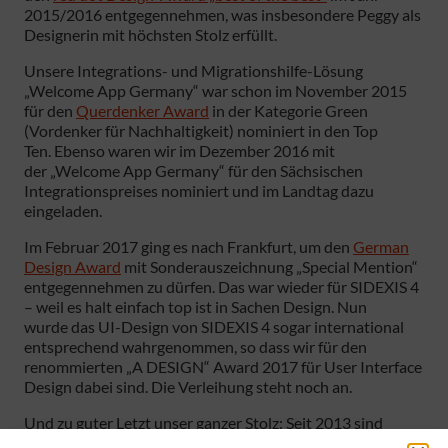
2015/2016 entgegennehmen, was insbesondere Peggy als
Designerin mit höchsten Stolz erfüllt.
Unsere Integrations- und Migrationshilfe-Lösung
„Welcome App Germany“ war schon im November 2015
für den
Querdenker Award
in der Kategorie Green
(Vordenker für Nachhaltigkeit) nominiert in den Top
Ten. Ebenso waren wir im Dezember 2016 mit
der „Welcome App Germany“ für den Sächsischen
Integrationspreises nominiert und im Landtag dazu
eingeladen.
Im Februar 2017 ging es nach Frankfurt, um den
German
Design Award
mit Sonderauszeichnung „Special Mention“
entgegennehmen zu dürfen. Das war wieder für SIDEXIS 4
– weil es halt einfach top ist in Sachen Design. Nun
wurde das UI-Design von SIDEXIS 4 sogar international
entsprechend wahrgenommen, so dass wir für den
renommierten „A DESIGN“ Award 2017 für User Interface
Design dabei sind. Die Verleihung steht noch an.
Und zu guter Letzt unser ganzer Stolz: Seit 2013 sind
Peggy und Lars, die beiden HeiReS Gesellschafter-