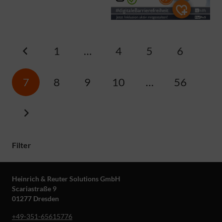
1
…
4
5
6
7
8
9
10
…
56
Filter
Heinrich & Reuter Solutions GmbH
Scariastraße 9
01277 Dresden
+49-351-65615776