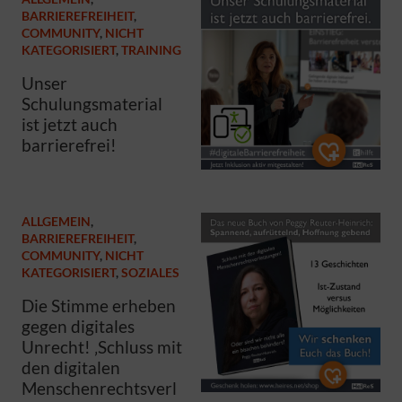
BARRIEREFREIHEIT
,
COMMUNITY
,
NICHT
KATEGORISIERT
,
TRAINING
Unser
Schulungsmaterial
ist jetzt auch
barrierefrei!
ALLGEMEIN
,
BARRIEREFREIHEIT
,
COMMUNITY
,
NICHT
KATEGORISIERT
,
SOZIALES
Die Stimme erheben
gegen digitales
Unrecht! ‚Schluss mit
den digitalen
Menschenrechtsverl