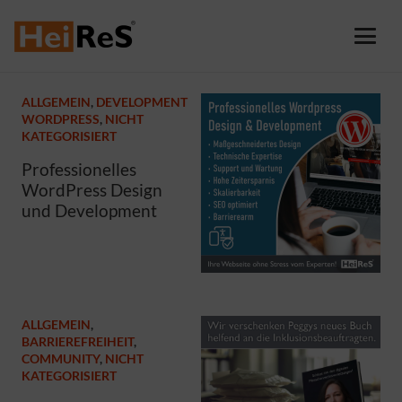
ALLGEMEIN
,
DEVELOPMENT
WORDPRESS
,
NICHT
KATEGORISIERT
Professionelles
WordPress Design
und Development
ALLGEMEIN
,
BARRIEREFREIHEIT
,
COMMUNITY
,
NICHT
KATEGORISIERT