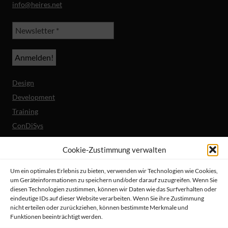
info@heires.net
Design
Development
Training
ConDiSys
Barrierefreiheit
Cookie-Zustimmung verwalten
Mobile Lösungen
Um ein optimales Erlebnis zu bieten, verwenden wir Technologien wie Cookies,
um Geräteinformationen zu speichern und/oder darauf zuzugreifen. Wenn Sie
Unternehmen
diesen Technologien zustimmen, können wir Daten wie das Surfverhalten oder
Referenzen
eindeutige IDs auf dieser Website verarbeiten. Wenn Sie ihre Zustimmung
nicht erteilen oder zurückziehen, können bestimmte Merkmale und
Aktuelles
Funktionen beeinträchtigt werden.
Erklärung zur Barrierefreiheit