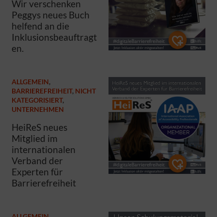
Wir verschenken
Peggys neues Buch
helfend an die
Inklusionsbeauftragt
en.
ALLGEMEIN
,
BARRIEREFREIHEIT
,
NICHT
KATEGORISIERT
,
UNTERNEHMEN
HeiReS neues
Mitglied im
internationalen
Verband der
Experten für
Barrierefreiheit
ALLGEMEIN
,