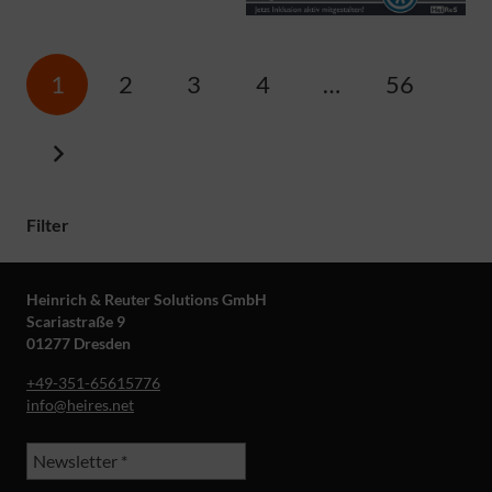
1
2
3
4
…
56
Filter
Heinrich & Reuter Solutions GmbH
Scariastraße 9
01277 Dresden
+49-351-65615776
info@heires.net