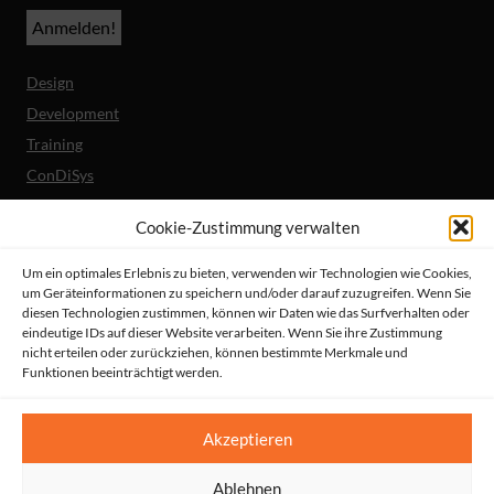
Design
Development
Training
ConDiSys
Barrierefreiheit
Cookie-Zustimmung verwalten
Mobile Lösungen
Um ein optimales Erlebnis zu bieten, verwenden wir Technologien wie Cookies,
um Geräteinformationen zu speichern und/oder darauf zuzugreifen. Wenn Sie
Unternehmen
diesen Technologien zustimmen, können wir Daten wie das Surfverhalten oder
Referenzen
eindeutige IDs auf dieser Website verarbeiten. Wenn Sie ihre Zustimmung
nicht erteilen oder zurückziehen, können bestimmte Merkmale und
Aktuelles
Funktionen beeinträchtigt werden.
Erklärung zur Barrierefreiheit
© HeiReS GmbH
Akzeptieren
Suche
|
Impressum
|
AGBs
|
Datenschutz
|
Kontakt
Ablehnen